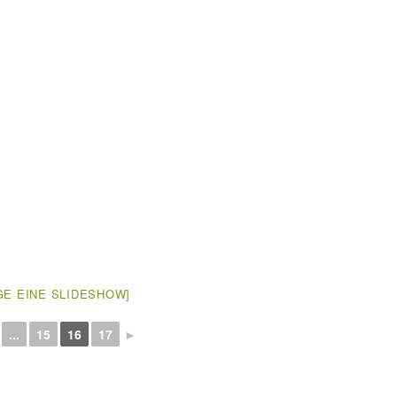
GE EINE SLIDESHOW]
...
15
16
17
►