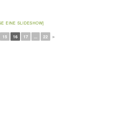
GE EINE SLIDESHOW]
15
16
17
...
22
►