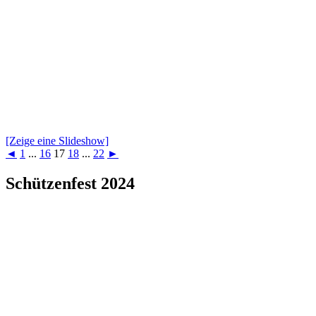
[Zeige eine Slideshow]
◄
1
...
16
17
18
...
22
►
Schützenfest 2024